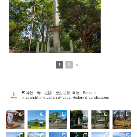
1
2
►
⛩️ 神社・寺・史跡・歴史 🇯🇵 今治｜Based in
Imabari,Ehime,Japan 🌿 Local History & Landscapes