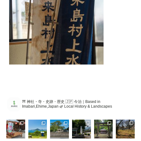
⛩️ 神社・寺・史跡・歴史 🇯🇵 今治｜Based in
Imabari,Ehime,Japan 🌿 Local History & Landscapes