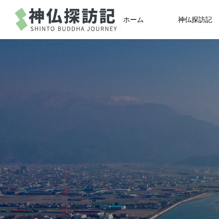
ホーム
神仏探訪記
SHRINE
世田山合戦
FEATURE
08
古くから信仰を集めてきた神社の由
芸品『桜井漆器』
《世田山合戦⑧》父の遺志を継いだ