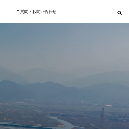
ご質問・お問い合わせ
MONUMENT
世田山合戦
伝統×文化
《世田山合戦⑩》三年越しの祖国への帰
還 ── 河野氏再興を懸けた伊予奪還戦
FEATURE
FE
04
こぼれ話
代ごとの歴史を刻む史跡を巡り、今
人の繋がりが育んだ伝統工芸品『桜井漆器』
大河内氏とは？伊勢の名門・伊勢北畠氏