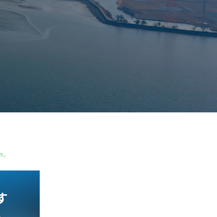
の魅力を再発見。
── 無尽の心と月賦販売が生んだ信頼のもの
から今治へ続く一族の軌跡
づくり
m。