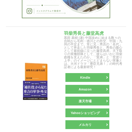
羽柴秀長と藤堂高虎
黒田 基樹 (著) 中国攻めに始まる数々の
合戦から毛利・徳川との外交、中国・九
州の平定まで。常に兄・秀吉の「名代」
として奔走した羽柴秀長と、秀長の腹心
として最前線に立った藤堂高虎。天下取
りの実働部隊として、彼らはいかに羽柴
政権を支えたのか。「賢弟」と「世渡り
上手」のイメージにとどまらない実像と
は。大河ドラマ「豊臣兄弟！」の時代考
証者による最新研究！
Kindle
Amazon
楽天市場
Yahooショッピング
メルカリ