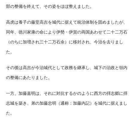
部の整備を終えて、その姿をほぼ整えました。
高虎は養子の藤堂高吉を城代に据えて統治体制を固めましたが、
同年、徳川家康の命により伊勢・伊賀の両国あわせて二十二万石
（のちに加増され三十二万石余）に移封され、今治を去りまし
た。
その後は高吉が今治城代として政務を継承し、城下の治政と領内
の整備にあたりました。
一方、加藤嘉明は、それに対抗するかのように西方の拝志郷に拝
志城を築き、弟の加藤忠明（通称：加藤内記）を城代に据えまし
た。