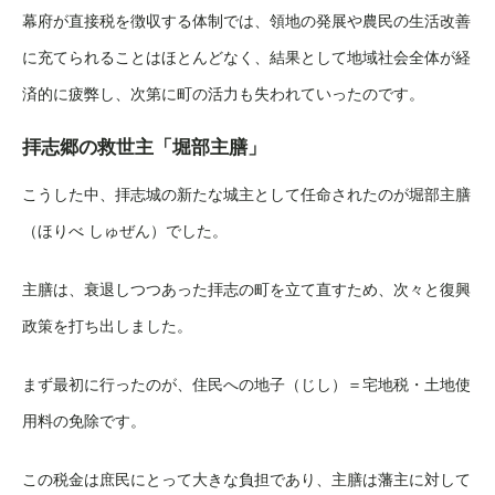
幕府が直接税を徴収する体制では、領地の発展や農民の生活改善
に充てられることはほとんどなく、結果として地域社会全体が経
済的に疲弊し、次第に町の活力も失われていったのです。
拝志郷の救世主「堀部主膳」
こうした中、拝志城の新たな城主として任命されたのが堀部主膳
（ほりべ しゅぜん）でした。
主膳は、衰退しつつあった拝志の町を立て直すため、次々と復興
政策を打ち出しました。
まず最初に行ったのが、住民への地子（じし）＝宅地税・土地使
用料の免除です。
この税金は庶民にとって大きな負担であり、主膳は藩主に対して