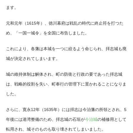
ます。
元和元年（1615年）、徳川幕府は戦乱の時代に終止符を打つた
め、「一国一城令」を全国に布告しました。
これにより、各藩は本城を一つに絞るよう命じられ、拝志城も廃
城が決定されてしまいます。
城の維持体制は解体され、町の防衛と行政の要であった拝志城
は、戦略的役割を失い、町奉行の管理下に置かれることになりま
した。
さらに、寛永12年（1635年）には拝志は今治藩の所領とされ、5
年後には港湾整備のため、拝志城の石垣が
今治城
の補修用として
転用され、城そのものも取り壊されてしまいました。