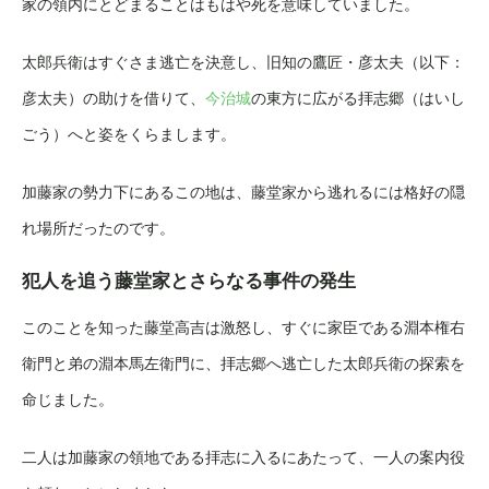
家の領内にとどまることはもはや死を意味していました。
太郎兵衛はすぐさま逃亡を決意し、旧知の鷹匠・彦太夫（以下：
彦太夫）の助けを借りて、
今治城
の東方に広がる拝志郷（はいし
ごう）へと姿をくらまします。
加藤家の勢力下にあるこの地は、藤堂家から逃れるには格好の隠
れ場所だったのです。
犯人を追う藤堂家とさらなる事件の発生
このことを知った藤堂高吉は激怒し、すぐに家臣である淵本権右
衛門と弟の淵本馬左衛門に、拝志郷へ逃亡した太郎兵衛の探索を
命じました。
二人は加藤家の領地である拝志に入るにあたって、一人の案内役