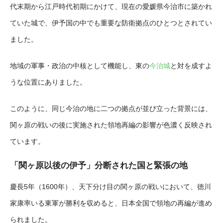
代末期から江戸時代初期にかけて、現在の愛媛県今治市に築かれ
ていた城で、伊予国の中でも重要な防衛拠点のひとつとされてい
ました。
地域の軍事・政治の中核として機能し、東の
今治城
と対を成すよ
うな位置にありました。
このように、同じ今治の地に二つの拠点が並び立った背景には、
関ヶ原の戦いの後に実施された領地再編の影響が色濃く反映され
ています。
「関ヶ原以後の伊予」分断された国と緊張の地
慶長5年（1600年）、天下分け目の関ヶ原の戦いにおいて、徳川
家康率いる東軍が勝利を収めると、日本全国で領地の再編が進め
られました。