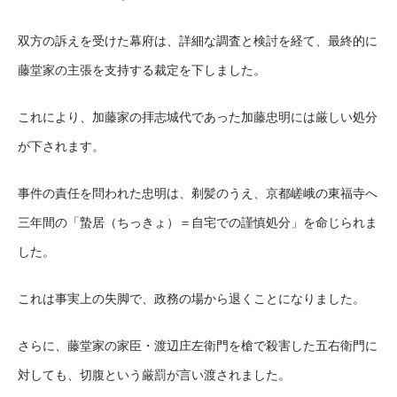
双方の訴えを受けた幕府は、詳細な調査と検討を経て、最終的に
藤堂家の主張を支持する裁定を下しました。
これにより、加藤家の拝志城代であった加藤忠明には厳しい処分
が下されます。
事件の責任を問われた忠明は、剃髪のうえ、京都嵯峨の東福寺へ
三年間の「蟄居（ちっきょ）＝自宅での謹慎処分」を命じられま
した。
これは事実上の失脚で、政務の場から退くことになりました。
さらに、藤堂家の家臣・渡辺庄左衛門を槍で殺害した五右衛門に
対しても、切腹という厳罰が言い渡されました。