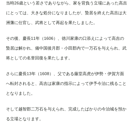
当時26歳という若さでありながら、家を背負う立場にあった高吉
にとっては、大きな処分になりましたが、蟄居を終えた高吉は大
洲藩に仕官し、武将として再起を果たしました。
その後、慶長11年（1606）、徳川家康の口添えによって高吉の
蟄居は解かれ、備中国後月郡・小田郡内で一万石を与えられ、武
将としての名誉回復を果たします。
さらに慶長13年（1608）、父である藤堂高虎が伊勢・伊賀方面
へ転封されると、高吉は家康の指示によって伊予今治に残ること
となりました。
そして越智郡二万石を与えられ、完成したばかりの今治城を預か
る立場となります。