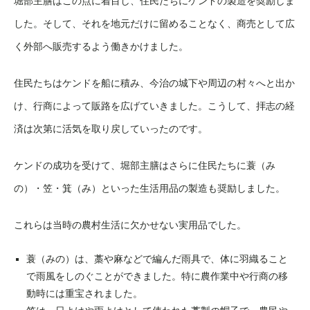
堀部主膳はこの点に着目し、住民たちにケンドの製造を奨励しま
した。そして、それを地元だけに留めることなく、商売として広
く外部へ販売するよう働きかけました。
住民たちはケンドを船に積み、今治の城下や周辺の村々へと出か
け、行商によって販路を広げていきました。こうして、拝志の経
済は次第に活気を取り戻していったのです。
ケンドの成功を受けて、堀部主膳はさらに住民たちに蓑（み
の）・笠・箕（み）といった生活用品の製造も奨励しました。
これらは当時の農村生活に欠かせない実用品でした。
蓑（みの）は、藁や麻などで編んだ雨具で、体に羽織ること
で雨風をしのぐことができました。特に農作業中や行商の移
動時には重宝されました。