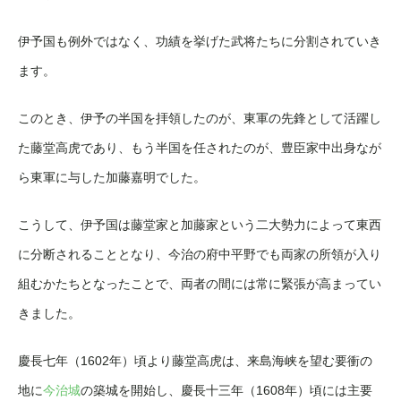
伊予国も例外ではなく、功績を挙げた武将たちに分割されていき
ます。
このとき、伊予の半国を拝領したのが、東軍の先鋒として活躍し
た藤堂高虎であり、もう半国を任されたのが、豊臣家中出身なが
ら東軍に与した加藤嘉明でした。
こうして、伊予国は藤堂家と加藤家という二大勢力によって東西
に分断されることとなり、今治の府中平野でも両家の所領が入り
組むかたちとなったことで、両者の間には常に緊張が高まってい
きました。
慶長七年（1602年）頃より藤堂高虎は、来島海峡を望む要衝の
地に
今治城
の築城を開始し、慶長十三年（1608年）頃には主要