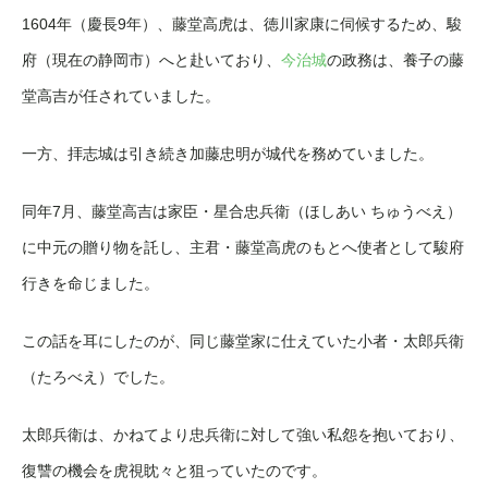
1604年（慶長9年）、藤堂高虎は、徳川家康に伺候するため、駿
府（現在の静岡市）へと赴いており、
今治城
の政務は、養子の藤
堂高吉が任されていました。
一方、拝志城は引き続き加藤忠明が城代を務めていました。
同年7月、藤堂高吉は家臣・星合忠兵衛（ほしあい ちゅうべえ）
に中元の贈り物を託し、主君・藤堂高虎のもとへ使者として駿府
行きを命じました。
この話を耳にしたのが、同じ藤堂家に仕えていた小者・太郎兵衛
（たろべえ）でした。
太郎兵衛は、かねてより忠兵衛に対して強い私怨を抱いており、
復讐の機会を虎視眈々と狙っていたのです。