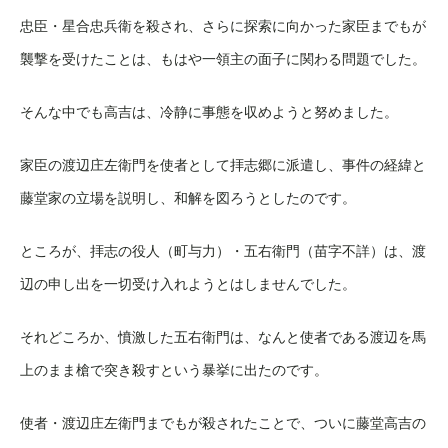
忠臣・星合忠兵衛を殺され、さらに探索に向かった家臣までもが
襲撃を受けたことは、もはや一領主の面子に関わる問題でした。
そんな中でも高吉は、冷静に事態を収めようと努めました。
家臣の渡辺庄左衛門を使者として拝志郷に派遣し、事件の経緯と
藤堂家の立場を説明し、和解を図ろうとしたのです。
ところが、拝志の役人（町与力）・五右衛門（苗字不詳）は、渡
辺の申し出を一切受け入れようとはしませんでした。
それどころか、憤激した五右衛門は、なんと使者である渡辺を馬
上のまま槍で突き殺すという暴挙に出たのです。
使者・渡辺庄左衛門までもが殺されたことで、ついに藤堂高吉の